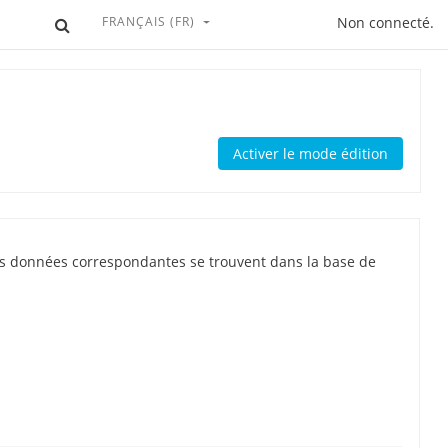
FRANÇAIS ‎(FR)‎
Activer/désactiver la saisie de recherche
Non connecté.
Activer le mode édition
 les données correspondantes se trouvent dans la base de